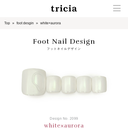
Top
foot desgin
white×aurora
Foot Nail Design
フットネイルデザイン
Design No. 2099
white×aurora