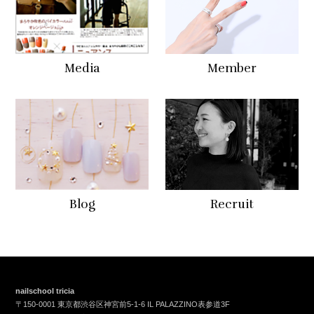
Media
Member
Blog
Recruit
nailschool tricia
〒150-0001 東京都渋谷区神宮前5-1-6 IL PALAZZINO表参道3F