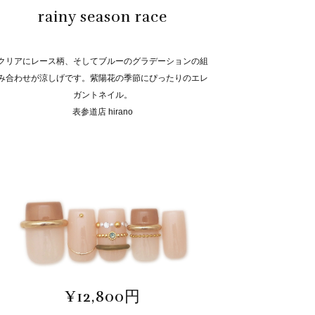
rainy season race
クリアにレース柄、そしてブルーのグラデーションの組
み合わせが涼しげです。紫陽花の季節にぴったりのエレ
ガントネイル。
表参道店 hirano
¥12,800円