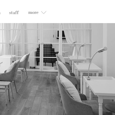
more
n
staff