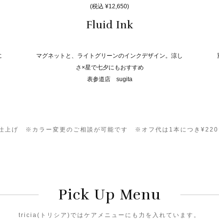
(税込 ¥12,650)
Fluid Ink
に
マグネットと、ライトグリーンのインクデザイン。涼し
さ×星で七夕にもおすすめ
表参道店 sugita
0）仕上げ ※カラー変更のご相談が可能です ※オフ代は1本につき¥22
Pick Up Menu
tricia(トリシア)ではケアメニューにも力を入れています。