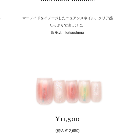
を
マーメイドをイメージしたニュアンスネイル。クリア感
たっぷりで涼しげに。
銀座店 katsushima
¥11,500
(税込 ¥12,650)