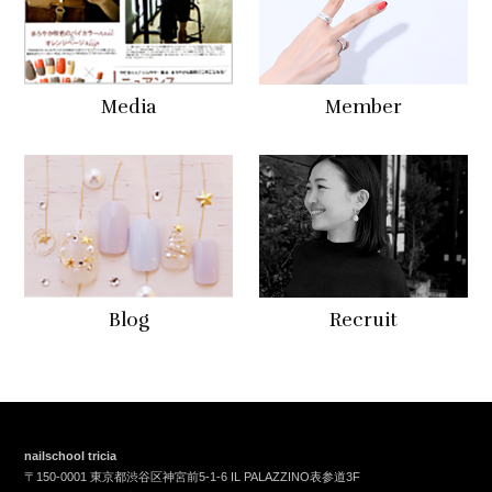
Media
Member
Blog
Recruit
nailschool tricia
〒150-0001 東京都渋谷区神宮前5-1-6 IL PALAZZINO表参道3F