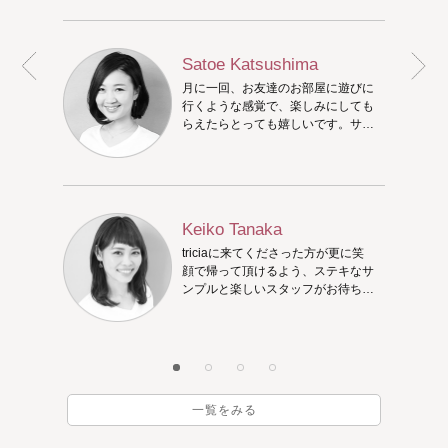
す！triciaでステキな時間をお過ご
しください☆ 出勤している平日は
10:00〜営業しています。
Satoe Katsushima
月に一回、お友達のお部屋に遊びに
行くような感覚で、楽しみにしても
らえたらとっても嬉しいです。サン
プルを沢山ご用意しておりますの
で、アートが決まっていなくてもご
安心ください。ご来店時に色々お話
ししながら、相談して決めましょ
う！
Keiko Tanaka
triciaに来てくださった方が更に笑
顔で帰って頂けるよう、ステキなサ
ンプルと楽しいスタッフがお待ちし
ています♪一緒にステキなネイルを
考えましょう。
一覧をみる