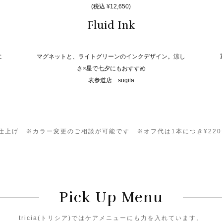
(税込 ¥12,650)
Fluid Ink
に
マグネットと、ライトグリーンのインクデザイン。涼し
さ×星で七夕にもおすすめ
表参道店 sugita
0）仕上げ ※カラー変更のご相談が可能です ※オフ代は1本につき¥22
Pick Up Menu
tricia(トリシア)ではケアメニューにも力を入れています。