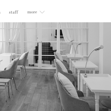
more
n
staff