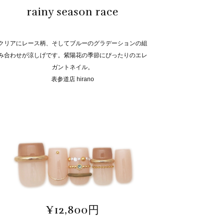
rainy season race
クリアにレース柄、そしてブルーのグラデーションの組
み合わせが涼しげです。紫陽花の季節にぴったりのエレ
ガントネイル。
表参道店 hirano
¥12,800円