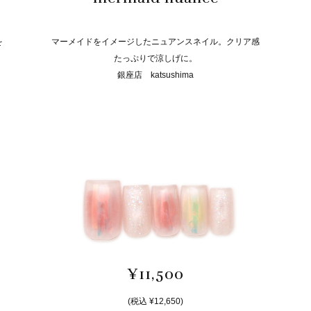
を
マーメイドをイメージしたニュアンスネイル。クリア感
たっぷりで涼しげに。
銀座店 katsushima
¥11,500
(税込 ¥12,650)