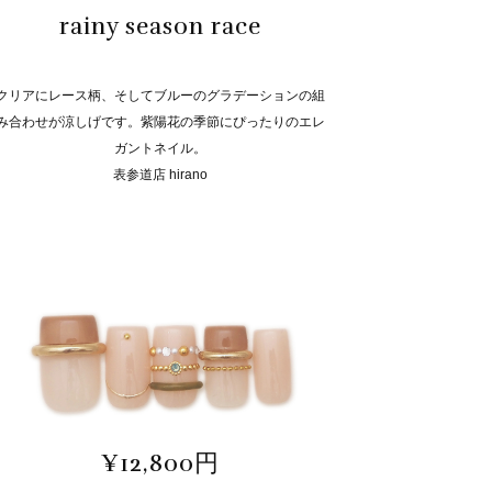
rainy season race
クリアにレース柄、そしてブルーのグラデーションの組
み合わせが涼しげです。紫陽花の季節にぴったりのエレ
ガントネイル。
表参道店 hirano
¥12,800円