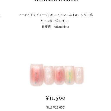
を
マーメイドをイメージしたニュアンスネイル。クリア感
たっぷりで涼しげに。
銀座店 katsushima
¥11,500
(税込 ¥12,650)