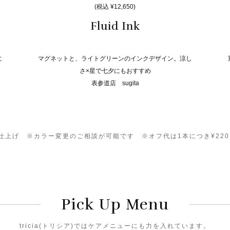
(税込 ¥12,650)
Fluid Ink
に
マグネットと、ライトグリーンのインクデザイン。涼し
さ×星で七夕にもおすすめ
表参道店 sugita
0）仕上げ ※カラー変更のご相談が可能です ※オフ代は1本につき¥22
Pick Up Menu
tricia(トリシア)ではケアメニューにも力を入れています。