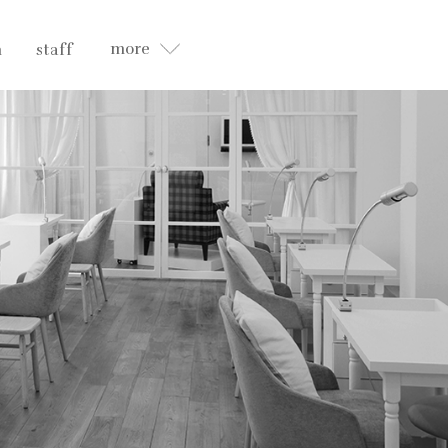
more
n
staff