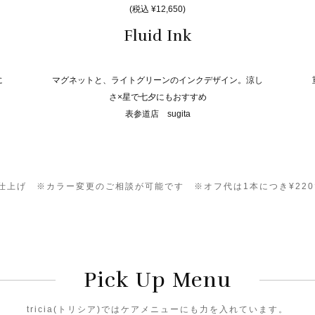
(税込 ¥12,650)
Fluid Ink
に
マグネットと、ライトグリーンのインクデザイン。涼し
さ×星で七夕にもおすすめ
表参道店 sugita
0）仕上げ ※カラー変更のご相談が可能です ※オフ代は1本につき¥22
Pick Up Menu
tricia(トリシア)ではケアメニューにも力を入れています。