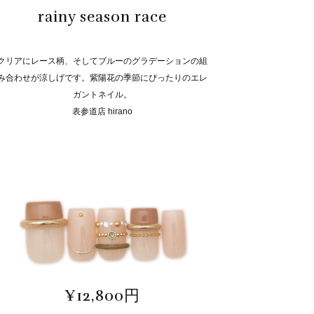
rainy season race
クリアにレース柄、そしてブルーのグラデーションの組
み合わせが涼しげです。紫陽花の季節にぴったりのエレ
ガントネイル。
表参道店 hirano
¥12,800円