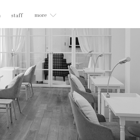
more
n
staff