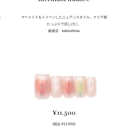
を
マーメイドをイメージしたニュアンスネイル。クリア感
たっぷりで涼しげに。
銀座店 katsushima
¥11,500
(税込 ¥12,650)