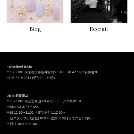
Blog
Recruit
nailschool tricia
〒150-0001 東京都渋谷区神宮前5-1-6 IL PALAZZINO表参道3F
tel
03-6419-7314
(受付10～19時）
tricia 表参道店
〒107-0061 港区北青山3-8-4 サンテックス岡本104
tel&fax
03-3797-6120
平日 12:30〜21:00 ※電話受付は12:30〜
（朝スタッフ出勤日は10:00〜営業 ※前日までのご予約制）
土日祝 10:00〜19:00