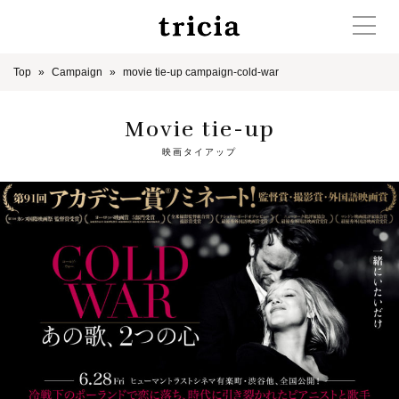
Top
Campaign
movie tie-up campaign-cold-war
Movie tie-up
映画タイアップ