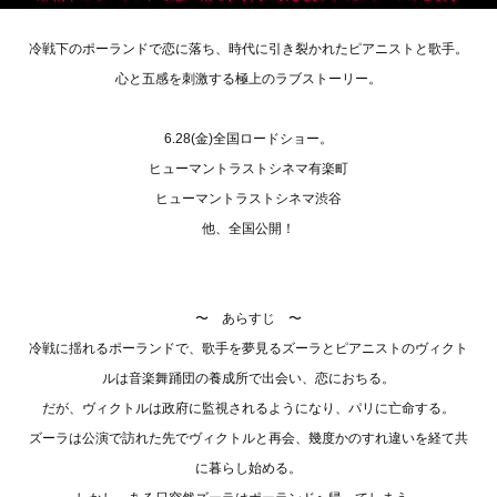
冷戦下のポーランドで恋に落ち、時代に引き裂かれたピアニストと歌手。
心と五感を刺激する極上のラブストーリー。
6.28(金)全国ロードショー。
ヒューマントラストシネマ有楽町
ヒューマントラストシネマ渋谷
他、全国公開！
〜 あらすじ 〜
冷戦に揺れるポーランドで、歌手を夢見るズーラとピアニストのヴィクト
ルは音楽舞踊団の養成所で出会い、恋におちる。
だが、ヴィクトルは政府に監視されるようになり、パリに亡命する。
ズーラは公演で訪れた先でヴィクトルと再会、幾度かのすれ違いを経て共
に暮らし始める。