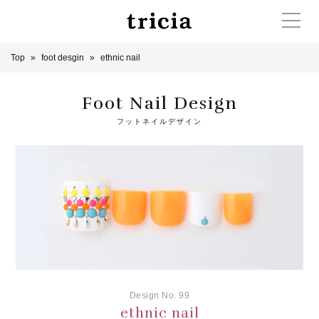
Top
foot desgin
ethnic nail
Foot Nail Design
フットネイルデザイン
Design No. 99
ethnic nail