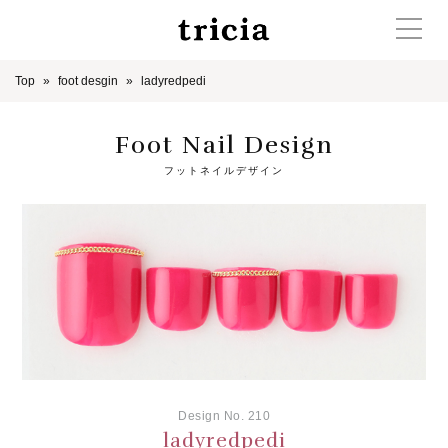
Top
foot desgin
ladyredpedi
Foot Nail Design
フットネイルデザイン
Design No. 210
ladyredpedi