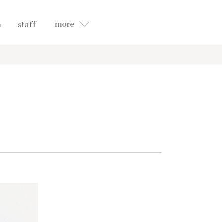
more
n
staff