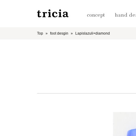
concept
hand de
Top
foot desgin
Lapislazuli×diamond