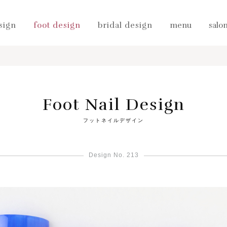
sign
foot design
bridal design
menu
salo
Foot Nail Design
フットネイルデザイン
Design No. 213