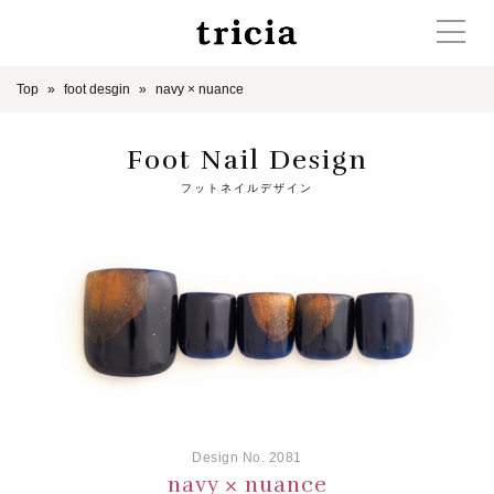
Top
foot desgin
navy × nuance
Foot Nail Design
フットネイルデザイン
Design No. 2081
navy × nuance