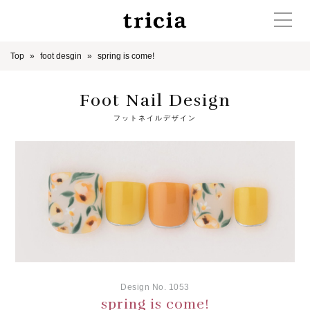
Top
foot desgin
spring is come!
Foot Nail Design
フットネイルデザイン
Design No. 1053
spring is come!