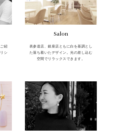
Salon
をご紹
表参道店、銀座店ともに白を基調とし
トリシ
た落ち着いたデザイン。光の差し込む
空間でリラックスできます。