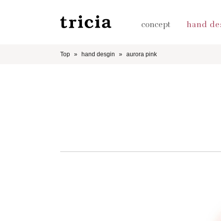
concept
hand de
Top
hand desgin
aurora pink