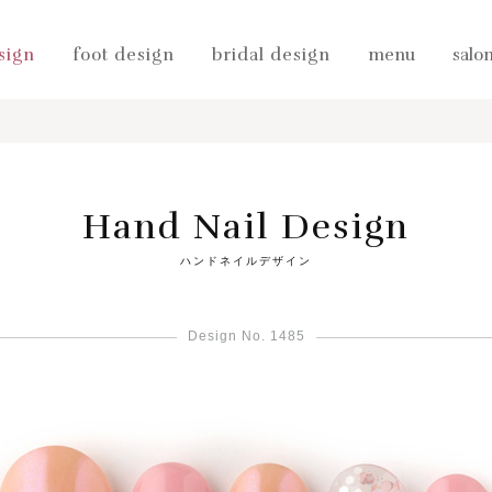
sign
foot design
bridal design
menu
salo
Hand Nail Design
ハンドネイルデザイン
Design No. 1485