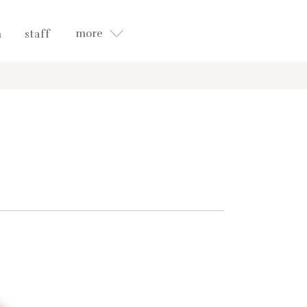
more
n
staff