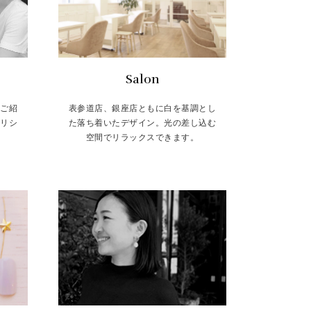
Salon
をご紹
表参道店、銀座店ともに白を基調とし
トリシ
た落ち着いたデザイン。光の差し込む
空間でリラックスできます。