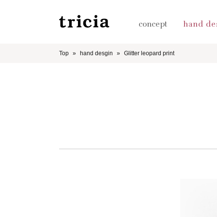
concept
hand de
Top
hand desgin
Glitter leopard print