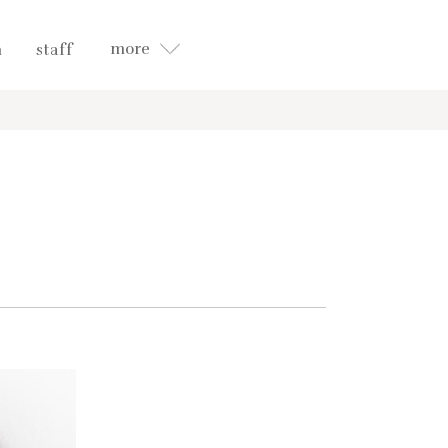
more
n
staff