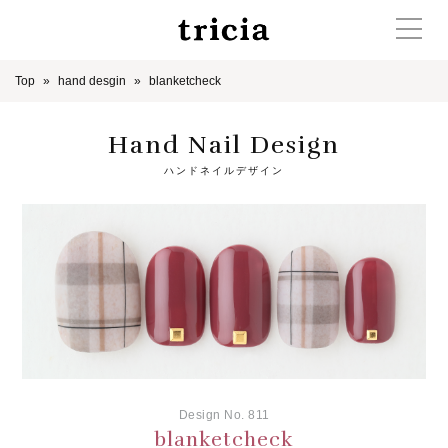
Top
hand desgin
blanketcheck
Hand Nail Design
ハンドネイルデザイン
Design No. 811
blanketcheck