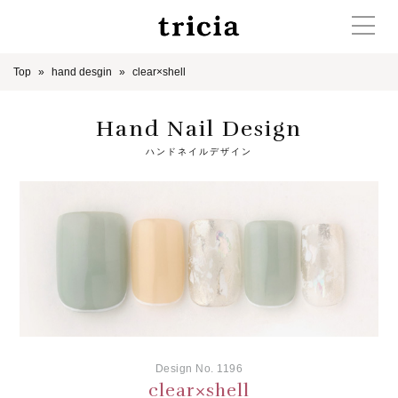
Top
hand desgin
clear×shell
Hand Nail Design
ハンドネイルデザイン
Design No. 1196
clear×shell