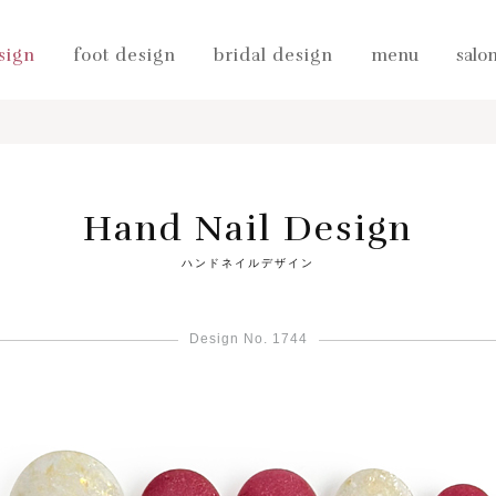
sign
foot design
bridal design
menu
salo
Hand Nail Design
ハンドネイルデザイン
Design No. 1744