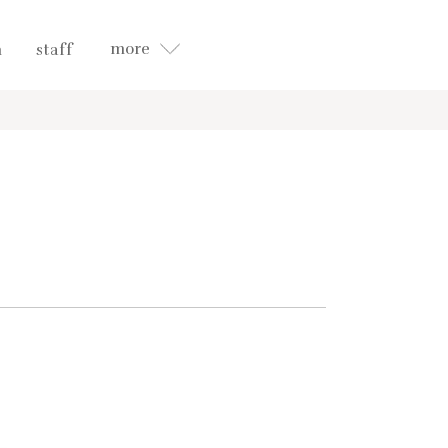
more
n
staff