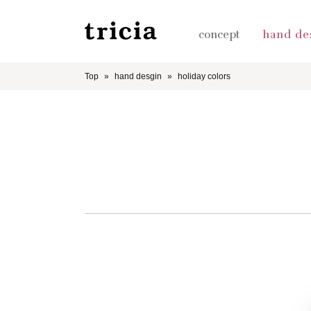
concept
hand de
Top
hand desgin
holiday colors