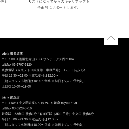
の声も
リストになってからのキャリアップも
全面的にサポートします。
tricia 表参道店
〒107-0061 港区北青山3-8-4 サンテックス岡本104
tel&fax 03-3797-6120
表参道駅（東京メトロ銀座線・半蔵門線） B5出口-徒歩1分
平日 12:30〜21:00 ※電話受付は12:30〜
（朝スタッフ出勤日は10:00〜営業 ※前日までのご予約制）
土日祝 10:00〜19:00
tricia 銀座店
〒104-0061 中央区銀座6-8-19 VORT銀座 miyuki st.3F
tel&fax 03-6228-5710
銀座駅 B3出口-徒歩1分 / 有楽町駅（JR山手線）中央口-徒歩8分
平日 13:00〜21:30 ※電話受付は12:30〜
（朝スタッフ出勤日は10:00〜営業 ※前日までのご予約制）