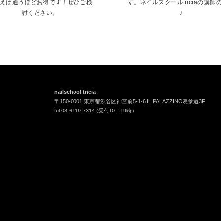
えば通うほどお得です！ぜひご検
す。ネイルスクールtriciaの講師
討ください。
♪
nailschool tricia
〒150-0001 東京都渋谷区神宮前5-1-6 IL PALAZZINO表参道3F
tel 03-6419-7314 (受付10～19時）