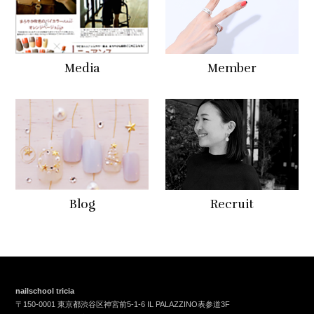
Media
Member
Blog
Recruit
nailschool tricia
〒150-0001 東京都渋谷区神宮前5-1-6 IL PALAZZINO表参道3F