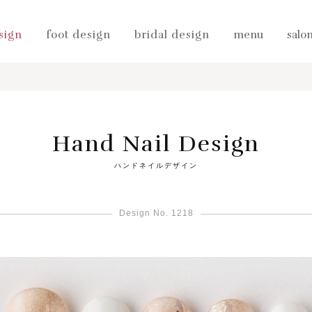
sign
foot design
bridal design
menu
salo
Hand Nail Design
ハンドネイルデザイン
Design No. 1218