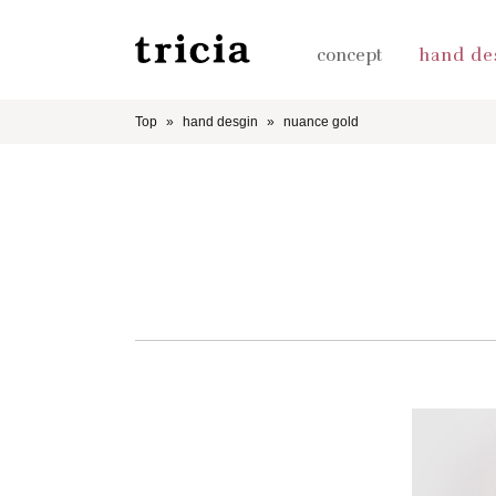
concept
hand de
Top
hand desgin
nuance gold