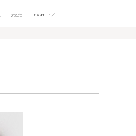
more
n
staff