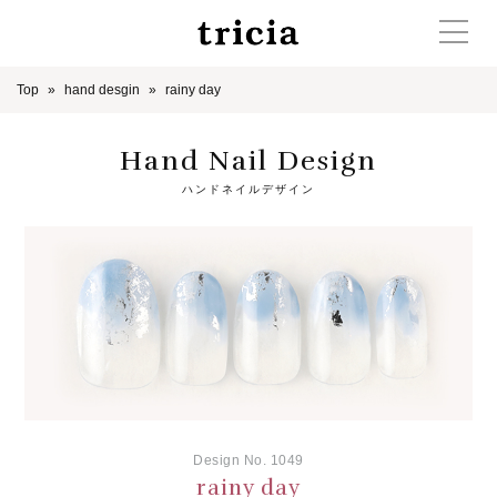
Top
hand desgin
rainy day
Hand Nail Design
ハンドネイルデザイン
Design No. 1049
rainy day