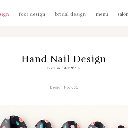
sign
foot design
bridal design
menu
salo
Hand Nail Design
ハンドネイルデザイン
Design No. 661