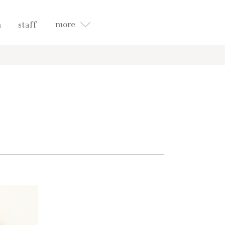
more
n
staff