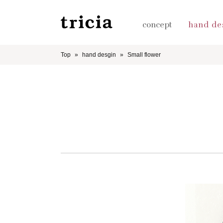
concept
hand de
Top
hand desgin
Small flower