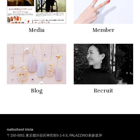
Media
Member
Blog
Recruit
nailschool tricia
〒150-0001 東京都渋谷区神宮前5-1-6 IL PALAZZINO表参道3F