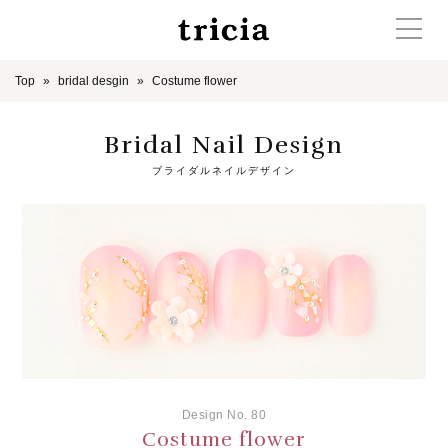
Top
bridal desgin
Costume flower
Bridal Nail Design
ブライダルネイルデザイン
Design No. 80
Costume flower