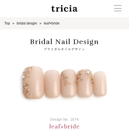
Top
bridal desgin
leaf×bride
Bridal Nail Design
ブライダルネイルデザイン
Design No. 1674
leaf×bride