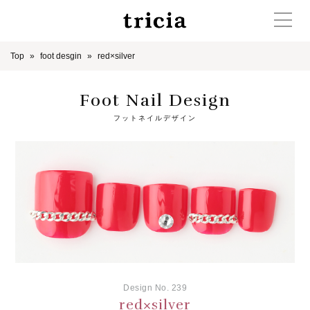
Top
foot desgin
red×silver
Foot Nail Design
フットネイルデザイン
Design No. 239
red×silver