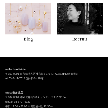
Blog
Recruit
nailschool tricia
〒150-0001 東京都渋谷区神宮前5-1-6 IL PALAZZINO表参道3F
tel
03-6419-7314
(受付10～19時）
tricia 表参道店
〒107-0061 港区北青山3-8-4 サンテックス岡本104
tel&fax
03-3797-6120
平日 12:30〜21:00 ※電話受付は12:30〜