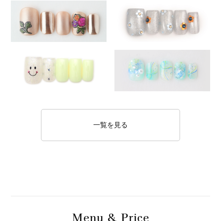
一覧を見る
M
& P
enu
rice