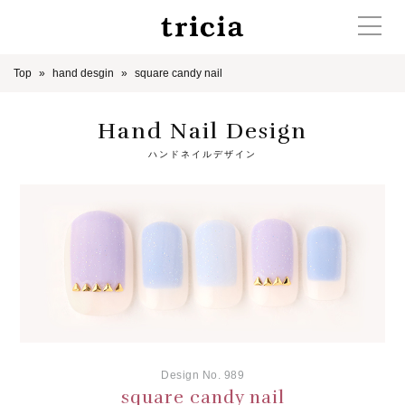
Top
hand desgin
square candy nail
Hand Nail Design
ハンドネイルデザイン
Design No. 989
square candy nail