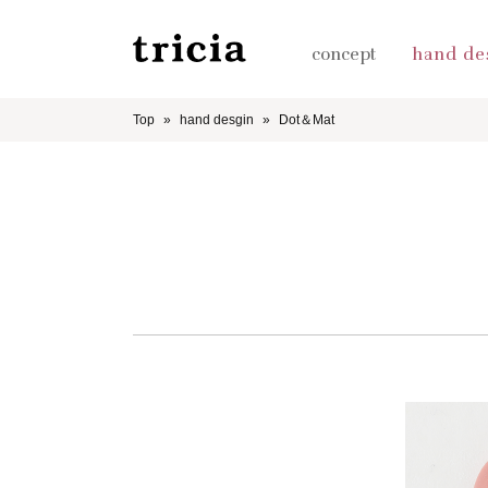
concept
hand de
Top
hand desgin
Dot＆Mat