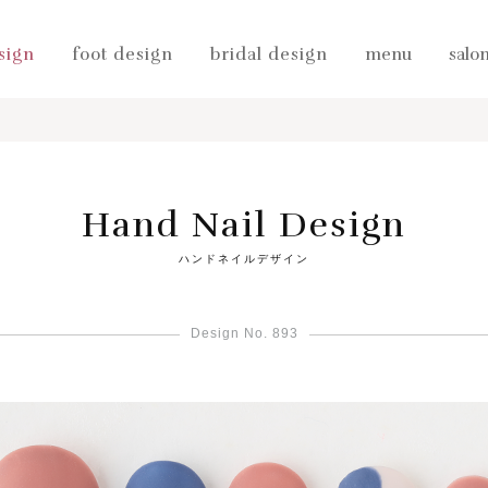
sign
foot design
bridal design
menu
salo
Hand Nail Design
ハンドネイルデザイン
Design No. 893