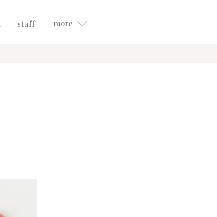
more
n
staff