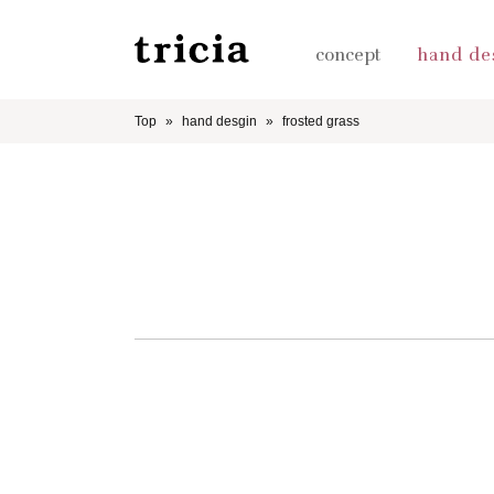
concept
hand de
Top
hand desgin
frosted grass