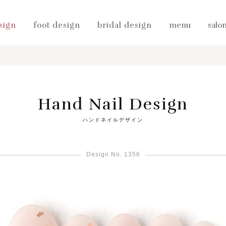
sign
foot design
bridal design
menu
salo
Hand Nail Design
ハンドネイルデザイン
Design No. 1356