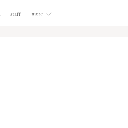
more
n
staff