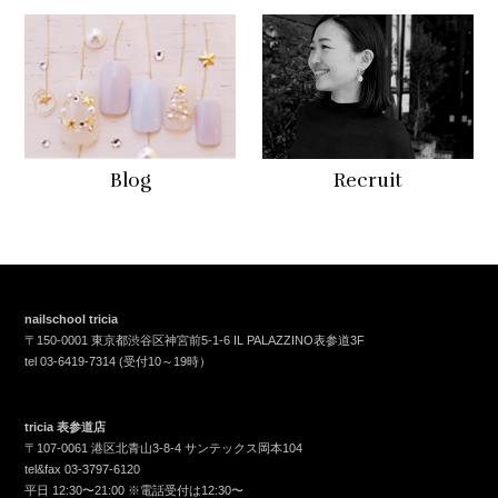
Blog
Recruit
nailschool tricia
〒150-0001 東京都渋谷区神宮前5-1-6 IL PALAZZINO表参道3F
tel
03-6419-7314
(受付10～19時）
tricia 表参道店
〒107-0061 港区北青山3-8-4 サンテックス岡本104
tel&fax
03-3797-6120
平日 12:30〜21:00 ※電話受付は12:30〜