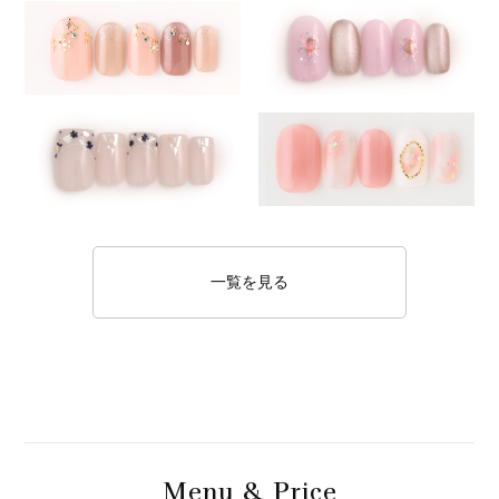
一覧を見る
M
& P
enu
rice