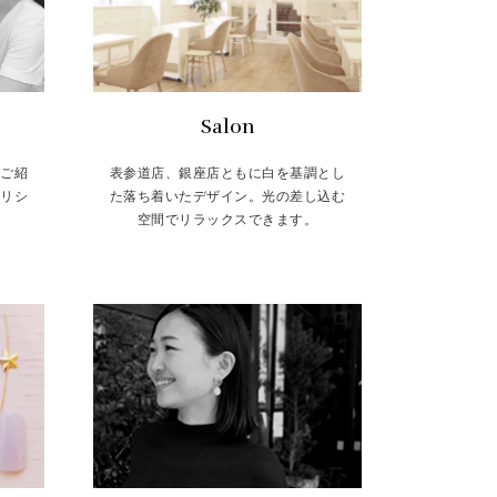
Salon
をご紹
表参道店、銀座店ともに白を基調とし
トリシ
た落ち着いたデザイン。光の差し込む
空間でリラックスできます。