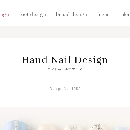
sign
foot design
bridal design
menu
salo
Hand Nail Design
ハンドネイルデザイン
Design No. 1052