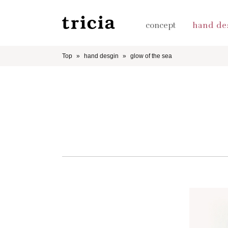
concept
hand de
Top
hand desgin
glow of the sea