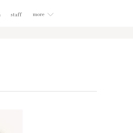
more
n
staff