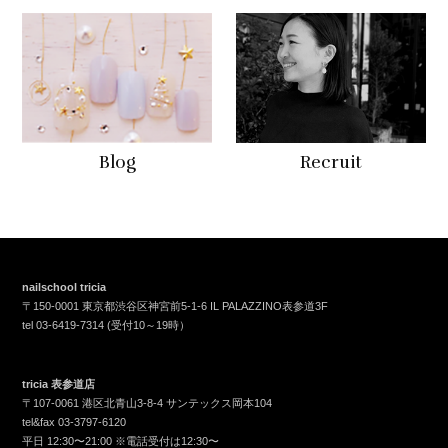
Blog
Recruit
nailschool tricia
〒150-0001 東京都渋谷区神宮前5-1-6 IL PALAZZINO表参道3F
tel
03-6419-7314
(受付10～19時）
tricia 表参道店
〒107-0061 港区北青山3-8-4 サンテックス岡本104
tel&fax
03-3797-6120
平日 12:30〜21:00 ※電話受付は12:30〜