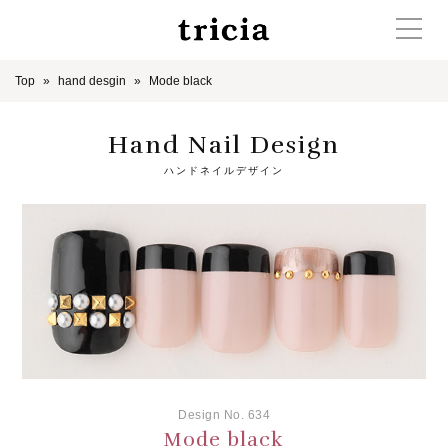
Top
hand desgin
Mode black
Hand Nail Design
ハンドネイルデザイン
Design No. 634
Mode black