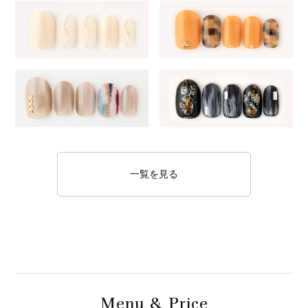
一覧を見る
M
& P
enu
rice