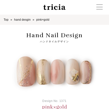
Top
hand desgin
pink×gold
Hand Nail Design
ハンドネイルデザイン
Design No. 1371
pink×gold