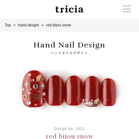
Top
hand desgin
red bijou snow
Hand Nail Design
ハンドネイルデザイン
Design No. 1421
red bijou snow