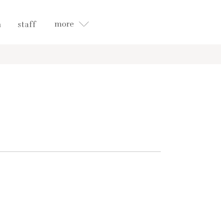
more
n
staff