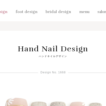
sign
foot design
bridal design
menu
salo
Hand Nail Design
ハンドネイルデザイン
Design No. 1668