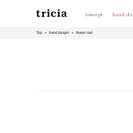
concept
hand de
Top
hand desgin
flower nail