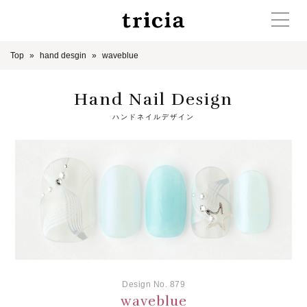
Top
hand desgin
waveblue
Hand Nail Design
ハンドネイルデザイン
Design No. 879
waveblue