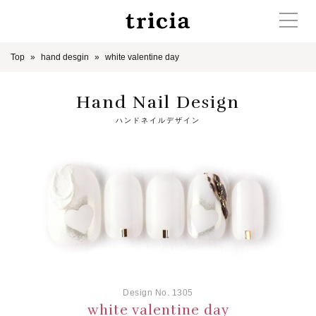
Top
hand desgin
white valentine day
Hand Nail Design
ハンドネイルデザイン
Design No. 1305
white valentine day