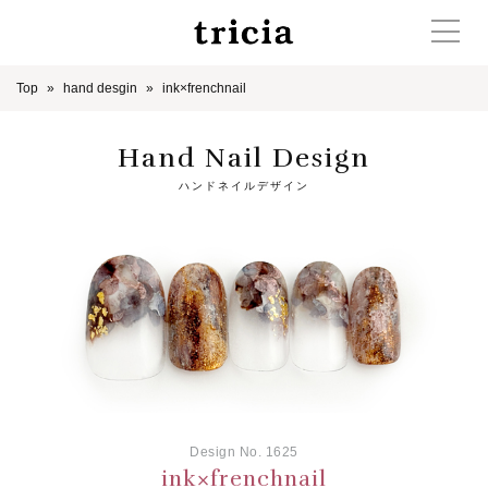
Top
hand desgin
ink×frenchnail
Hand Nail Design
ハンドネイルデザイン
Design No. 1625
ink×frenchnail