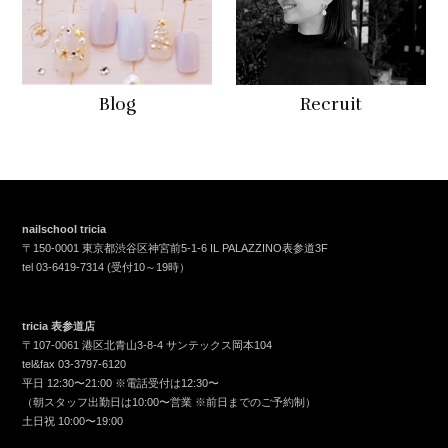
Blog
Recruit
nailschool tricia
〒150-0001 東京都渋谷区神宮前5-1-6 IL PALAZZINO表参道3F
tel
03-6419-7314
(受付10～19時）
tricia 表参道店
〒107-0061 港区北青山3-8-4 サンテックス岡本104
tel&fax
03-3797-6120
平日 12:30〜21:00 ※電話受付は12:30〜
（朝スタッフ出勤日は10:00〜営業 ※前日までのご予約制）
土日祝 10:00〜19:00