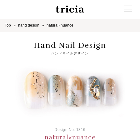
Top
hand desgin
natural×nuance
Hand Nail Design
ハンドネイルデザイン
Design No. 1316
natural×nuance